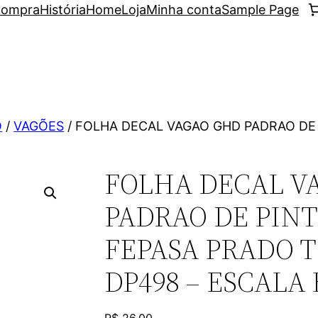
 compra
História
Home
Loja
Minha conta
Sample Page
O
/
VAGÕES
/ FOLHA DECAL VAGAO GHD PADRAO DE
FOLHA DECAL V
PADRAO DE PIN
FEPASA PRADO 
DP498 – ESCALA