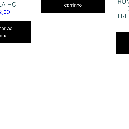
RUM
LA HO
carrinho
– 
2,00
TRE
nar ao
inho