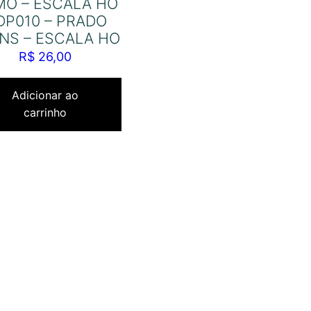
O – ESCALA HO
DP010 – PRADO
NS – ESCALA HO
R$
26,00
Adicionar ao
carrinho