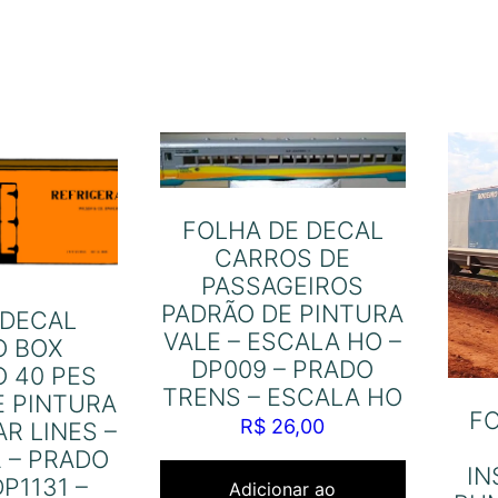
FOLHA DE DECAL
CARROS DE
PASSAGEIROS
PADRÃO DE PINTURA
 DECAL
VALE – ESCALA HO –
O BOX
DP009 – PRADO
 40 PES
TRENS – ESCALA HO
E PINTURA
F
R$
26,00
R LINES –
 – PRADO
I
P1131 –
Adicionar ao