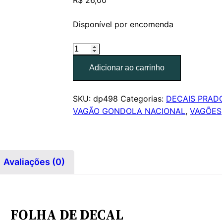
R$
26,00
Disponível por encomenda
FOLHA
DECAL
Adicionar ao carrinho
VAGAO
GHD
PADRAO
SKU:
dp498
Categorias:
DECAIS PRAD
DE
VAGÃO GONDOLA NACIONAL
,
VAGÕES
PINTURA
FEPASA
PRADO
TRENS
Avaliações (0)
DP498
–
ESCALA
HO
FOLHA DE DECAL
quantidade