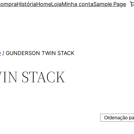
 compra
História
Home
Loja
Minha conta
Sample Page
O
/ GUNDERSON TWIN STACK
IN STACK